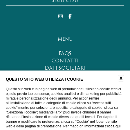
SEGUICI SU
MENU
FAQS
CONTATTI
DATI SOCIETARI
LAVORA CON NOI
X
QUESTO SITO WEB UTILIZZA I COOKIE
PRIVACY POLICY
COOKIE POLICY
Questo sito web e la pagina web di prenotazione utilizzano cookie tecnici
e, solo previo tuo consenso, cookies analitici e di marketing per pubblicità
ACCESSIBILITÀ
mirata e personalizzazione degli annunci. Per acconsentire
all’installazione di tutte le categorie di cookie clicca su “Accetta tutti i
cookie” mentre per selezionare specifiche categorie di cookie, clicca su
"Seleziona i cookie"; mediante la “x” puoi invece chiudere il banner
WEBSITE BY BLASTNESS
rifiutando l’installazione di cookie diversi da quelli tecnici. Per riaprire il
banner e modificare le preferenze, clicca su “Cookie” nel footer del sito
web e della pagina di prenotazione. Per maggiori informazioni
clicca qui
.