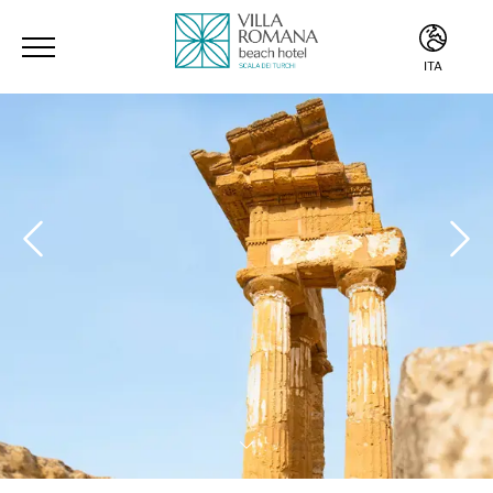
ITA
ITA
ENG