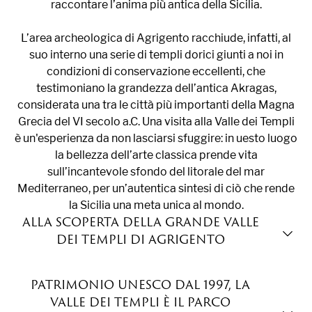
raccontare l’anima più antica della Sicilia.
L’area archeologica di Agrigento racchiude, infatti, al
suo interno una serie di templi dorici giunti a noi in
condizioni di conservazione eccellenti, che
testimoniano la grandezza dell’antica Akragas,
considerata una tra le città più importanti della Magna
Grecia del VI secolo a.C. Una visita alla Valle dei Templi
è un'esperienza da non lasciarsi sfuggire: in uesto luogo
la bellezza dell’arte classica prende vita
sull’incantevole sfondo del litorale del mar
Mediterraneo, per un’autentica sintesi di ciò che rende
la Sicilia una meta unica al mondo.
ALLA SCOPERTA DELLA GRANDE VALLE
TEXT SECTION
DEI TEMPLI DI AGRIGENTO
Basta poco meno di mezz’ora per percorrere i 15 km
PATRIMONIO UNESCO DAL 1997, LA
che separano Hotel Villa Romana dalla Valle dei Templi.
VALLE DEI TEMPLI È IL PARCO
Una giornata alla scoperta della Valle dei Templi è una