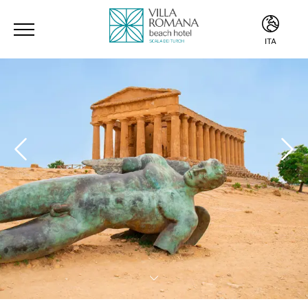
ITA
ITA
ENG