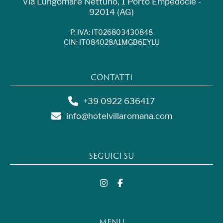
Via Lungomare Nettuno, 1 Porto Empedocle -
92014 (AG)
P. IVA: IT026803430848
CIN: IT084028A1MGB6EYLU
CONTATTI
+39 0922 636417
info@hotelvillaromana.com
SEGUICI SU
MENU