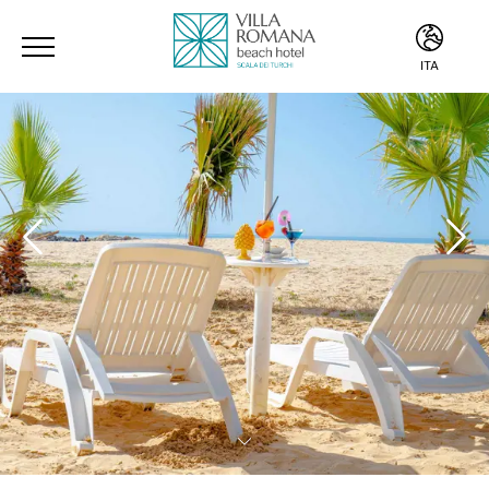
ITA
ITA
ENG