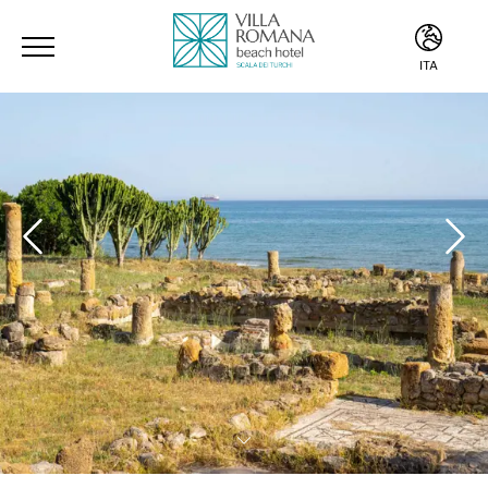
ITA
ITA
ENG