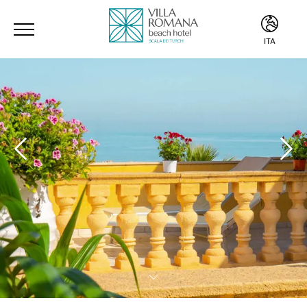
ITA
ITA
ENG