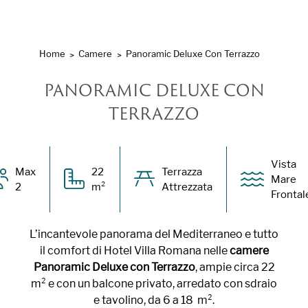
Home
Camere
Panoramic Deluxe Con Terrazzo
PANORAMIC DELUXE CON
TERRAZZO
Vista
Max
22
Terrazza
Mare
2
m²
Attrezzata
Frontal
L’incantevole panorama del Mediterraneo e tutto
il comfort di Hotel Villa Romana nelle
camere
Panoramic Deluxe con Terrazzo
, ampie circa 22
m²
e con un balcone privato, arredato con sdraio
e tavolino, da 6 a 18
m²
.